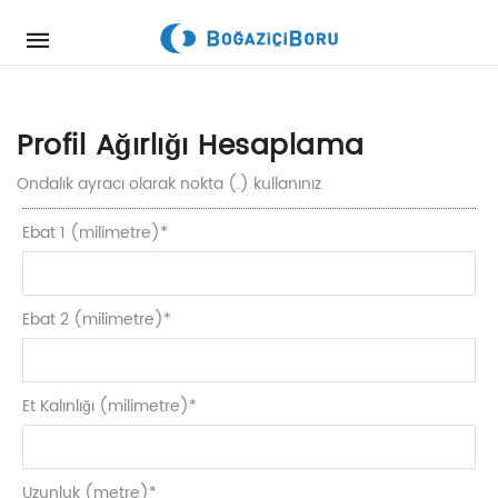
Mobile
navigation
Skip to content
Profil Ağırlığı Hesaplama
Ondalık ayracı olarak nokta (.) kullanınız
Ebat 1 (milimetre)
*
Ebat 2 (milimetre)
*
Et Kalınlığı (milimetre)
*
Uzunluk (metre)
*