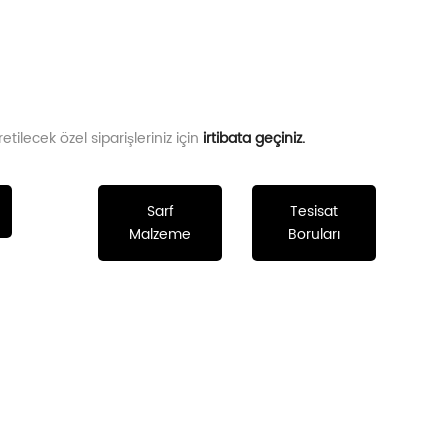
ecek özel siparişleriniz için
irtibata geçiniz.
Sarf
Tesisat
Malzeme
Boruları