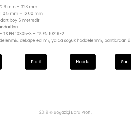
: Ø 6 mm – 323 mm
ğı : 0.5 mm – 12.00 mm
ndart boy 6 metredir.
ndartları
– TS EN 10305-3 – TS EN 10219-2
delenmiş, dekape edilmiş ya da soğuk haddelenmiş bantlardan üretil
Profil
Hadde
Sac
2019 © Boğaziçi Boru Profil.