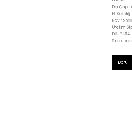
Ebatlar
Dış Çap 
Et Kalınlı
Boy : Sta
Üretim Sta
DIN 2394 
Sıcak had
Boru