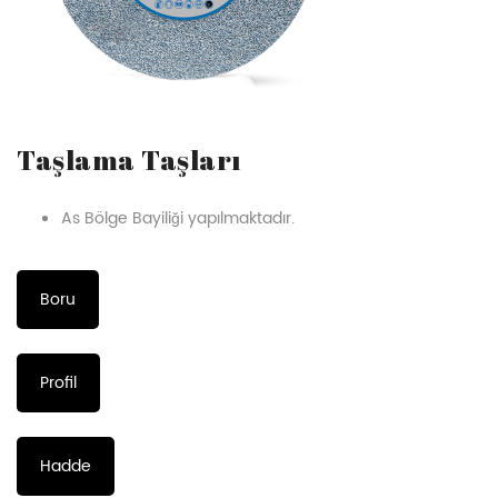
Taşlama Taşları
As Bölge Bayiliği yapılmaktadır.
Boru
Profil
Hadde