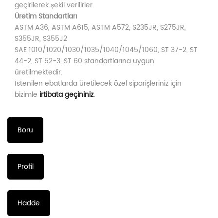
geçirilerek şekil verilirler.
Üretim Standartları
ASTM A36, ASTM A615, ASTM A572, S235JR, S275JR,
S355JR, S355J2
SAE 1010/1020/1030/1035/1040/1045/1060, ST 37-2, ST
44-2, ST 52-3, ST 60 standartlarına uygun
üretilmektedir.
İstenilen ebatlarda üretilecek özel siparişleriniz için
bizimle
irtibata geçininiz
.
Boru
Profil
Hadde